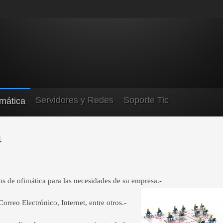
Servidores y Redes
Soporte Tic
rmática
a
s de ofimática para las necesidades de su empresa.-
rreo Electrónico, Internet, entre otros.-